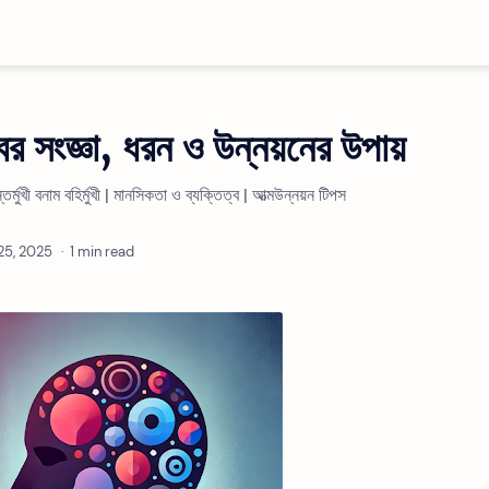
বের সংজ্ঞা, ধরন ও উন্নয়নের উপায়
তর্মুখী বনাম বহির্মুখী | মানসিকতা ও ব্যক্তিত্ব | আত্মউন্নয়ন টিপস
1 min read