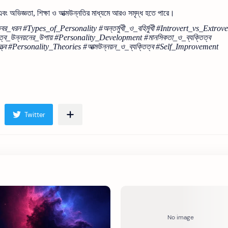
এবং অভিজ্ঞতা, শিক্ষা ও আত্মউন্নতির মাধ্যমে আরও সমৃদ্ধ হতে পারে।
্বের_ধরন #Types_of_Personality #অন্তর্মুখী_ও_বহির্মুখী #Introvert_vs_Extrove
তিত্ব_উন্নয়নের_উপায় #Personality_Development #মানসিকতা_ও_ব্যক্তিত্ব
ত্ব #Personality_Theories #আত্মউন্নয়ন_ও_ব্যক্তিত্ব #Self_Improvement