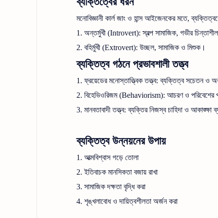
ব্যক্তিত্বের ধরন
মনোবিজ্ঞানী কার্ল জাং ও হান্স আইজেনকের মতে, ব্যক্তিত্
1.
অন্তর্মুখী (Introvert): স্বল্প সামাজিক, গভীর চিন্তাশ
2.
বহির্মুখী (Extrovert): উচ্ছল, সামাজিক ও মিশুক।
ব্যক্তিত্ব গঠনে প্রভাবশালী তত্ত্ব
1.
ফ্রয়েডের মনোস্তাত্ত্বিক তত্ত্ব: ব্যক্তিত্ব সচেতন ও
2.
বিহেভিওরিজম (Behaviorism): আচরণ ও পরিবেশের প্
3.
মানবতাবাদী তত্ত্ব: ব্যক্তির নিজস্ব চাহিদা ও আকাঙ্ক্ষা 
ব্যক্তিত্ব উন্নয়নের উপায়
1.
আত্মবিশ্বাস গড়ে তোলা
2.
ইতিবাচক মানসিকতা বজায় রাখা
3.
সামাজিক দক্ষতা বৃদ্ধি করা
4.
শৃঙ্খলাবোধ ও দায়িত্বশীলতা অর্জন করা