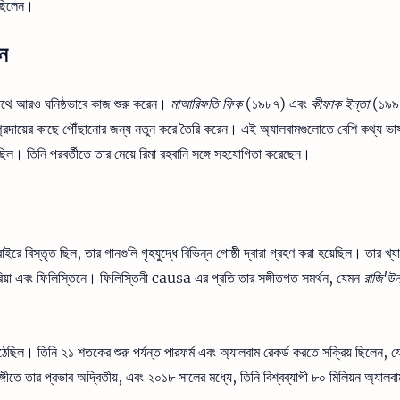
েছিলেন।
বন
 সাথে আরও ঘনিষ্ঠভাবে কাজ শুরু করেন।
মাআরিফতি ফিক
(১৯৮৭) এবং
কীফাক ইন্তা
(১৯৯
প্রদায়ের কাছে পৌঁছানোর জন্য নতুন করে তৈরি করেন। এই অ্যালবামগুলোতে বেশি কথ্য ভা
ন ছিল। তিনি পরবর্তীতে তার মেয়ে রিমা রহবানি সঙ্গে সহযোগিতা করেছেন।
রে বিস্তৃত ছিল, তার গানগুলি গৃহযুদ্ধে বিভিন্ন গোষ্ঠী দ্বারা গ্রহণ করা হয়েছিল। তার খ্
সিরিয়া এবং ফিলিস্তিনে। ফিলিস্তিনী causa এর প্রতি তার সঙ্গীতগত সমর্থন, যেমন
রাজি'উ
ছিল। তিনি ২১ শতকের শুরু পর্যন্ত পারফর্ম এবং অ্যালবাম রেকর্ড করতে সক্রিয় ছিলেন, য
ে তার প্রভাব অদ্বিতীয়, এবং ২০১৮ সালের মধ্যে, তিনি বিশ্বব্যাপী ৮০ মিলিয়ন অ্যালবাম