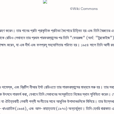
©Wiki Commons
গ্রহণ করেন। তার গানের প্রতি প্রাকৃতিক প্রতিভা কৈশোরে চিহ্নিত হয় এবং তিনি বৈরুতের এ
শকে রেডিও লেবাননে তার প্রথম পারফরম্যান্সের পর তিনি "ফেয়রুজ" (অর্থ: "টুরকোইজ")
াক্ষাৎ করেন, যা এক দীর্ঘ এবং ফলপ্রসূ সহযোগিতায় পরিণত হয়। ১৯৫৪ সালে তিনি আসী রহ
মেস্ক, এবং ব্রিটিশ নীআর ইস্ট রেডিওতে তার পারফরম্যান্সের মাধ্যমে শুরু হয়। তার সবচ
ক উৎসবে পারফর্ম করা, যেখানে তিনি লেবাননের সংস্কৃতিতে নিজের স্থান সুনিশ্চিত করেন। ফ
ল যা ঐতিহ্যবাহী লেবানী পল্লী সংগীতের সাথে আধুনিক উপাদানগুলিকে মিলিয়ে। তার উল্লেখ
ল-খাওয়াতিম
(১৯৬৪), এবং
আল-মাহাত্তাহ
(১৯৭৩) অন্তর্ভুক্ত। তিনি হেনরি বারাকাত এ