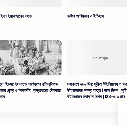
 ইবন ইয়াকজানের রহস্য
কফির আবিষ্কার ও ইতিহাস
ুল হিকমা: ইসলামের স্বর্ণযুগের বুদ্ধিবৃত্তিক
মহাকাশে ২৮৬ দিন: সুনীতা উইলিয়ামস ও ব্যা
্লবের কেন্দ্র ও আব্বাসীয় গ্রন্থাগারের গৌরবময়
উইলমোরের অদম্য যাত্রা | নাসা মিশন | সুনী
হাস
উইলিয়ামস মহাকাশ মিশন | ISS-এ ৯ মাস