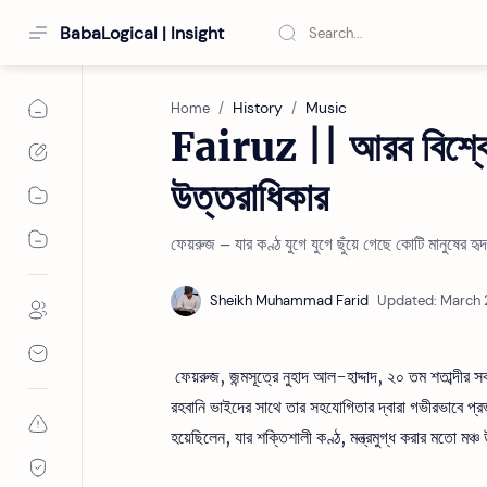
BabaLogical | Insight
History
Music
Home
Fairuz || আরব বিশ্বের
উত্তরাধিকার
ফেয়রুজ – যার কণ্ঠ যুগে যুগে ছুঁয়ে গেছে কোটি মানুষের 
ফেয়রুজ, জন্মসূত্রে নুহাদ আল-হাদ্দাদ, ২০ তম শতাব্দীর স
রহবানি ভাইদের সাথে তার সহযোগিতার দ্বারা গভীরভাবে প
হয়েছিলেন, যার শক্তিশালী কণ্ঠ, মন্ত্রমুগ্ধ করার মতো মঞ