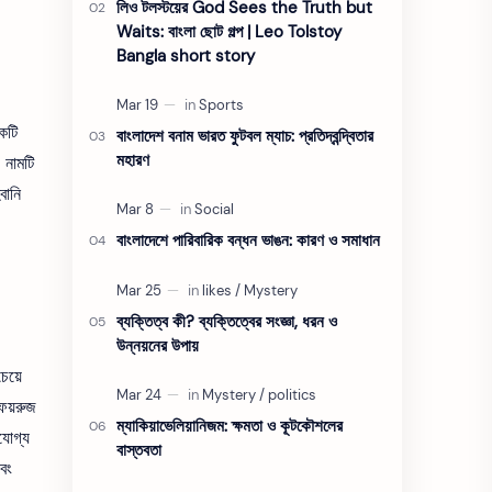
লিও টলস্টয়ের God Sees the Truth but
Waits: বাংলা ছোট গল্প | Leo Tolstoy
Bangla short story
কটি
বাংলাদেশ বনাম ভারত ফুটবল ম্যাচ: প্রতিদ্বন্দ্বিতার
মহারণ
 নামটি
বানি
বাংলাদেশে পারিবারিক বন্ধন ভাঙন: কারণ ও সমাধান
ব্যক্তিত্ব কী? ব্যক্তিত্বের সংজ্ঞা, ধরন ও
উন্নয়নের উপায়
েয়ে
েয়রুজ
ম্যাকিয়াভেলিয়ানিজম: ক্ষমতা ও কূটকৌশলের
যোগ্য
বাস্তবতা
বং