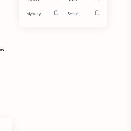
Mystery
Sports
নের