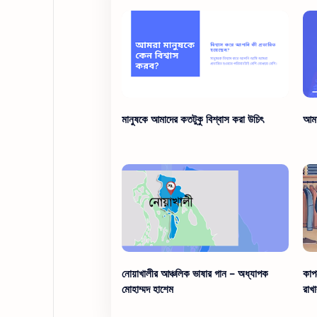
মানুষকে আমাদের কতটুকু বিশ্বাস করা উচিৎ
আমা
নোয়াখালীর আঞ্চলিক ভাষার গান - অধ্যাপক
কাপ
মোহাম্মদ হাশেম
রাখ