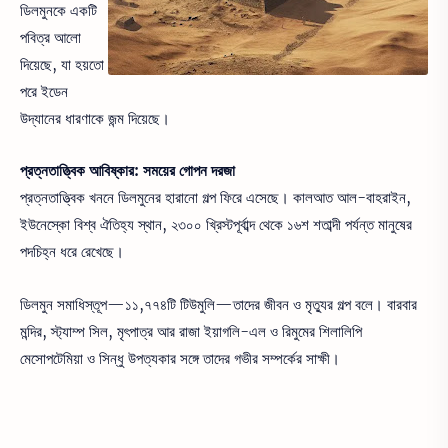
ডিলমুনকে একটি
পবিত্র আলো
দিয়েছে, যা হয়তো
পরে ইডেন
উদ্যানের ধারণাকে জন্ম দিয়েছে।
প্রত্নতাত্ত্বিক আবিষ্কার: সময়ের গোপন দরজা
প্রত্নতাত্ত্বিক খননে ডিলমুনের হারানো গল্প ফিরে এসেছে। কালআত আল-বাহরাইন,
ইউনেস্কো বিশ্ব ঐতিহ্য স্থান, ২৩০০ খ্রিস্টপূর্বাব্দ থেকে ১৬শ শতাব্দী পর্যন্ত মানুষের
পদচিহ্ন ধরে রেখেছে।
ডিলমুন সমাধিস্তূপ—১১,৭৭৪টি টিউমুলি—তাদের জীবন ও মৃত্যুর গল্প বলে। বারবার
মন্দির, স্ট্যাম্প সিল, মৃৎপাত্র আর রাজা ইয়াগলি-এল ও রিমুমের শিলালিপি
মেসোপটেমিয়া ও সিন্ধু উপত্যকার সঙ্গে তাদের গভীর সম্পর্কের সাক্ষী।