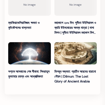
ম্যাকিয়াভেলিয়ানিজম: ক্ষমতা ও
মহাকাশে ২৮৬ দিন: সুনীতা উইলিয়ামস ও
কূটকৌশলের বাস্তবতা
ব্যারি উইলমোরের অদম্য যাত্রা | নাসা
মিশন | সুনীতা উইলিয়ামস মহাকাশ মিশন |
ISS-এ ৯ মাস
সপ্তম আসমানের শেষ সীমানা: সিদরাতুল
ডিলমুন সভ্যতা: প্রাচীন আরবের হারানো
মুনতাহার রহস্য এবং আধ্যাত্মিকতা
গৌরব | Dilmun: The Lost
Glory of Ancient Arabia