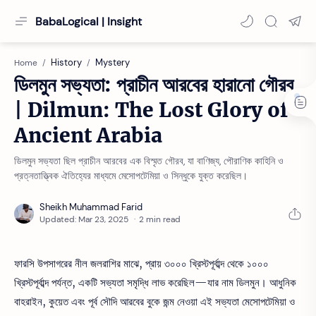
BabaLogical | Insight
History
Mystery
Home
ডিলমুন সভ্যতা: প্রাচীন আরবের হারানো গৌরব
| Dilmun: The Lost Glory of
Ancient Arabia
ডিলমুন সভ্যতা ছিল প্রাচীন আরবের এক বিস্মৃত গৌরব, যা বাণিজ্য, পৌরাণিক কাহিনি ও
প্রত্নতাত্ত্বিক ঐতিহ্যের মাধ্যমে মেসোপটেমিয়া ও সিন্ধুকে যুক্ত করেছিল।
2 min read
ফারসি উপসাগরের নীল জলরাশির মাঝে, প্রায় ৩০০০ খ্রিস্টপূর্বাব্দ থেকে ১০০০
খ্রিস্টপূর্বাব্দ পর্যন্ত, একটি সভ্যতা সমৃদ্ধি লাভ করেছিল—যার নাম ডিলমুন। আধুনিক
বাহরাইন, কুয়েত এবং পূর্ব সৌদি আরবের বুকে জন্ম নেওয়া এই সভ্যতা মেসোপটেমিয়া ও