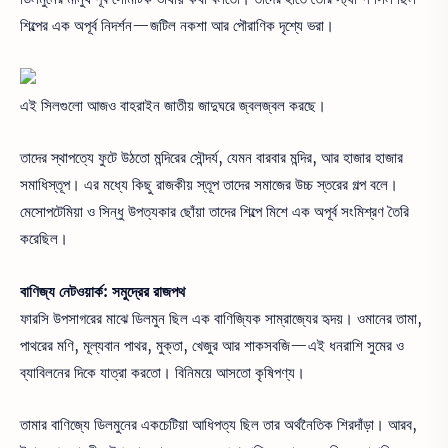
শিল্পের এক অপূর্ব নিদর্শন—জটিল নকশা আর পৌরাণিক দৃশ্যে ভরা।
এই সিলগুলো আজও বাহরাইন জাতীয় জাদুঘরে জ্বলজ্বল করছে।
তাদের স্থাপত্যে ফুটে উঠতো মন্দিরের সৌন্দর্য, যেমন বারবার মন্দির, আর হাজার হাজার
সমাধিস্তূপ। এর মধ্যে কিছু রাজকীয় স্তূপ তাদের সমাজের উচ্চ স্তরের গল্প বলে।
মেসোপটেমিয়া ও সিন্ধু উপত্যকার ছোঁয়া তাদের শিল্পে মিশে এক অপূর্ব সংমিশ্রণ তৈরি
করেছিল।
বাণিজ্য নেটওয়ার্ক: সমুদ্রের রাজপথ
ফারসি উপসাগরের মাঝে ডিলমুন ছিল এক বাণিজ্যিক সাম্রাজ্যের হৃদয়। ওমানের তামা,
পাথরের মণি, মূল্যবান পাথর, মুক্তা, খেজুর আর শাকসবজি—এই ধনরাশি সুমের ও
ব্যাবিলনের দিকে যাত্রা করতো। বিনিময়ে আসতো কৃষিপণ্য।
তামার বাণিজ্যে ডিলমুনের একচেটিয়া আধিপত্য ছিল তার অর্থনৈতিক শিরদাঁড়া। আরব,