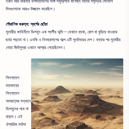
ইরান আর ভারতীয় উপমহাদেশের সঙ্গে সমুদ্রপথে বাণিজ্য তাদের সমৃদ্ধির সোনালি
দিনগুলোকে আরও উজ্জ্বল করেছিল।
পৌরাণিক গুরুত্ব: স্বর্গের ছোঁয়া
সুমেরীয় কাহিনীতে ডিলমুন এক স্বর্গীয় ভূমি—যেখানে ব্যথা, রোগ বা বুড়িয়ে যাওয়ার
ছায়া পড়তো না। এনকি ও নিনহুরসাগের গল্পে এটি সূর্যোদয়ের দেশ। বন্যার পর সুমেরীয়
নোয়া জিউসুদ্রা এখানে আশ্রয় পেয়েছিলেন।
গিলগামেশ
মহাকাব্যে
গিলগামেশ
অমরত্বের সন্ধানে
ডিলমুনের পথে পা
বাড়ান। এই
ঐশ্বরিক মর্যাদা