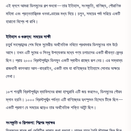
এই ব্লগে আমরা ডিলমুনের গল্প শুনবো—তার ইতিহাস, সংস্কৃতি, বাণিজ্য, পৌরাণিক
মহিমা এবং প্রত্নতাত্ত্বিক ধনভাণ্ডারের মধ্য দিয়ে। চলুন, সময়ের পর্দা সরিয়ে একটি
হারানো বিশ্বে পা রাখি।
ইতিহাস ও গুরুত্ব: সময়ের সাক্ষী
চতুর্থ সহস্রাব্দের শেষ দিকে সুমেরীয় অর্থনৈতিক নথিতে প্রথমবার ডিলমুনের নাম উঠে
আসে। তখন এটি সুমের ও সিন্ধু উপত্যকার মধ্যে পণ্য চলাচলের একটি জীবন্ত কেন্দ্র
ছিল। প্রায় ২০০০ খ্রিস্টপূর্বাব্দে ডিলমুন একটি স্বাধীন রাজ্যে রূপ নেয়। এর সম্ভাব্য
রাজধানী কালআত আল-বাহরাইন, একটি নাম যা বাণিজ্যের ইতিহাসে সোনার অক্ষরে
লেখা।
১৮শ শতাব্দী খ্রিস্টপূর্বাব্দে ব্যাবিলনের রাজা হাম্মুরাবি এটি জয় করলেও, ডিলমুনের গৌরব
ম্লান হয়নি। ১০০০ খ্রিস্টপূর্বাব্দ পর্যন্ত এটি বাণিজ্যের হৃৎস্পন্দন হিসেবে টিকে ছিল—
একটি প্রমাণ যে সময়ের ঝড়েও তার অর্থনৈতিক শক্তি অটুট ছিল।
সংস্কৃতি ও শিল্পকলা: শিল্পের স্বাক্ষর
ডিলমুনের মানুষ পূর্ব সেমিটিক ভাষায় কথা বলতো। তাদের হাতে তৈরি স্ট্যাম্প সিল ছিল