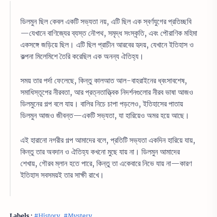
ডিলমুন ছিল কেবল একটি সভ্যতা নয়, এটি ছিল এক স্বর্ণযুগের প্রতিচ্ছবি
—যেখানে বাণিজ্যের ব্যস্ত নৌপথ, সমৃদ্ধ সংস্কৃতি, এবং পৌরাণিক মহিমা
একসঙ্গে জড়িয়ে ছিল। এটি ছিল প্রাচীন আরবের হৃদয়, যেখানে ইতিহাস ও
কল্পনা মিলেমিশে তৈরি করেছিল এক অনন্য ঐতিহ্য।
সময় তার পর্দা ফেলেছে, কিন্তু কালআত আল-বাহরাইনের ধ্বংসাবশেষ,
সমাধিস্তূপের নীরবতা, আর প্রত্নতাত্ত্বিক নিদর্শনগুলোর নীরব ভাষা আজও
ডিলমুনের গল্প বলে যায়। বালির নিচে চাপা পড়লেও, ইতিহাসের পাতায়
ডিলমুন আজও জীবন্ত—একটি সভ্যতা, যা হারিয়েও অমর হয়ে আছে।
এই হারানো নগরীর গল্প আমাদের বলে, প্রতিটি সভ্যতা একদিন হারিয়ে যায়,
কিন্তু তার অবদান ও ঐতিহ্য কখনো মুছে যায় না। ডিলমুন আমাদের
শেখায়, গৌরব ম্লান হতে পারে, কিন্তু তা একেবারে নিভে যায় না—কারণ
ইতিহাস সবসময়ই তার সাক্ষী রাখে।
Labels :
#History
,
#Mystery
,